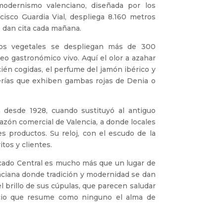
modernismo valenciano, diseñada por los
cisco Guardia Vial, despliega 8.160 metros
e dan cita cada mañana.
os vegetales se despliegan más de 300
 gastronómico vivo. Aquí el olor a azahar
ién cogidas, el perfume del jamón ibérico y
derías que exhiben gambas rojas de Denia o
 desde 1928, cuando sustituyó al antiguo
azón comercial de Valencia, a donde locales
s productos. Su reloj, con el escudo de la
itos y clientes.
rcado Central es mucho más que un lugar de
nciana donde tradición y modernidad se dan
el brillo de sus cúpulas, que parecen saludar
acio que resume como ninguno el alma de