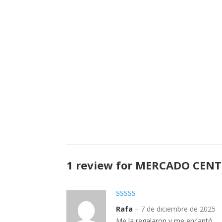
1 review for
MERCADO CENT
Valorado con
Rafa
–
7 de diciembre de 2025
5
de 5
Me la regalaron y me encantó