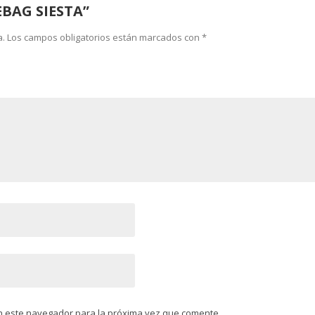
EBAG SIESTA”
a.
Los campos obligatorios están marcados con
*
n este navegador para la próxima vez que comente.