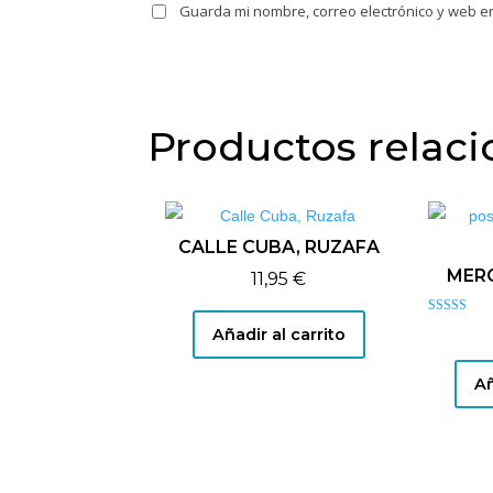
Guarda mi nombre, correo electrónico y web e
Productos relac
CALLE CUBA, RUZAFA
MER
11,95
€
Valorado co
Añadir al carrito
5.00
de 5
Añ