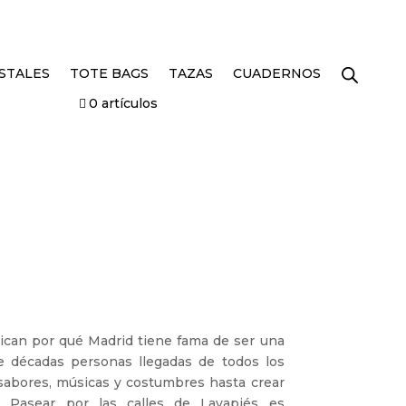
STALES
TOTE BAGS
TAZAS
CUADERNOS
0 artículos
ican por qué Madrid tiene fama de ser una
e décadas personas llegadas de todos los
sabores, músicas y costumbres hasta crear
. Pasear por las calles de Lavapiés es