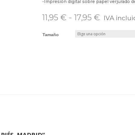
-Impresión digital sobre papel verjurado d
Rango
11,95
€
-
17,95
€
de
precios:
Tamaño
desde
11,95 €
hasta
17,95 €
APIÉS, MADRID”