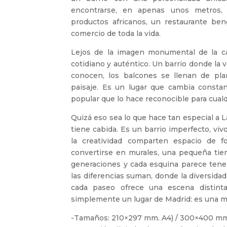
encontrarse, en apenas unos metros, 
productos africanos, un restaurante beng
comercio de toda la vida.
Lejos de la imagen monumental de la ca
cotidiano y auténtico. Un barrio donde la v
conocen, los balcones se llenan de plan
paisaje. Es un lugar que cambia consta
popular que lo hace reconocible para cualq
Quizá eso sea lo que hace tan especial a 
tiene cabida. Es un barrio imperfecto, vivo
la creatividad comparten espacio de f
convertirse en murales, una pequeña tie
generaciones y cada esquina parece tener
las diferencias suman, donde la diversidad
cada paseo ofrece una escena distint
simplemente un lugar de Madrid: es una m
-Tamaños: 210×297 mm. A4) / 300×400 m